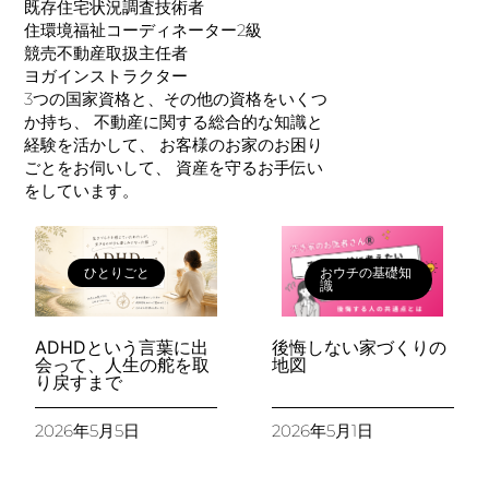
既存住宅状況調査技術者
住環境福祉コーディネーター2級
競売不動産取扱主任者
ヨガインストラクター
3つの国家資格と、その他の資格をいくつ
か持ち、 不動産に関する総合的な知識と
経験を活かして、 お客様のお家のお困り
ごとをお伺いして、 資産を守るお手伝い
をしています。
ひとりごと
おウチの基礎知
識
ADHDという言葉に出
後悔しない家づくりの
会って、人生の舵を取
地図
り戻すまで
2026年5月5日
2026年5月1日