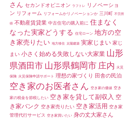
さん
セカンドオピニオン
リノベーショ
ラフトレ
ン
リフォーム
三川町
リフォームかリノベーションか
不労所
住まなく
不動産賃貸業
中古住宅の購入前に
得
なった実家どうする
地方の空
住宅ローン
き家売りたい
実家じまい
家じ
地方移住
太陽建築
山形
小さく始める失敗しない大家業
まい
山形県鶴岡市
県酒田市
庄内
火災
理想の家づくり
田舎の民泊
保険
火災保険申請サポート
空き家のお医者さん
空き
空き家の価値
空き家を貸して副収入
空
家の税金を節税したい
空き家活用
き家バンク
空き家売りたい
空き家
身の丈大家さん
管理代行サービス
空き家買いたい