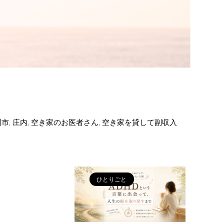
岡市
,
庄内
,
空き家のお医者さん
,
空き家を貸して副収入
。
ひとりごと