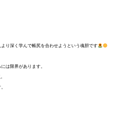
人より深く学んで帳尻を合わせようという魂胆です
るには限界があります。
点。
す。