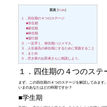
目次
[
hide
]
１．四住期の４つのステージ
■学生期
■家住期
■林住期
■遊行期
２．一足早く、林住期ハジメマス。
３．人生最高の林住期にするために実践すること
４．まとめ
５．空き家のお医者さんに相談しよう。
１．四住期の４つのステ
まず、この四住期の４つのステージを解説してみます
いまのあなたはどの時期ですか？
■学生期