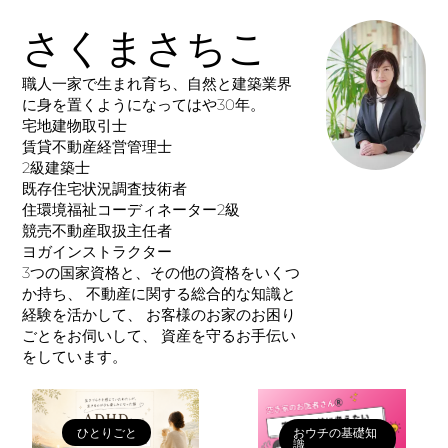
さくまさちこ
職人一家で生まれ育ち、自然と建築業界
に身を置くようになってはや30年。
宅地建物取引士
賃貸不動産経営管理士
2級建築士
既存住宅状況調査技術者
住環境福祉コーディネーター2級
競売不動産取扱主任者
ヨガインストラクター
3つの国家資格と、その他の資格をいくつ
か持ち、 不動産に関する総合的な知識と
経験を活かして、 お客様のお家のお困り
ごとをお伺いして、 資産を守るお手伝い
をしています。
ひとりごと
おウチの基礎知
識