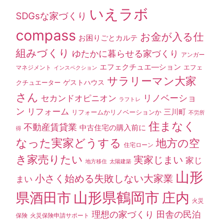
いえラボ
SDGsな家づくり
compass
お金が入る仕
お困りごとカルテ
組みづくり
ゆたかに暮らせる家づくり
アンガー
エフェクチュエ―ション
エフェ
マネジメント
インスペクション
サラリーマン大家
ゲストハウス
クチュエーター
さん
セカンドオピニオン
リノベーショ
ラフトレ
ン
リフォーム
三川町
リフォームかリノベーションか
不労所
住まなく
不動産賃貸業
中古住宅の購入前に
得
なった実家どうする
地方の空
住宅ローン
き家売りたい
実家じまい
家じ
地方移住
太陽建築
山形
小さく始める失敗しない大家業
まい
山形県鶴岡市
県酒田市
庄内
火災
理想の家づくり
田舎の民泊
保険
火災保険申請サポート