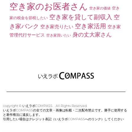
空き家のお医者さん
空き
空き家の価値
空き家を貸して副収入
空
家の税金を節税したい
空き家活用
き家バンク
空き家売りたい
空き家
身の丈大家さん
管理代行サービス
空き家買いたい
copyright © いえラボCOMPASS All Rights Reserved.
いえラボCOMPASSの全ての文章・画像は転載・二次配布禁止です。勝手に使用する
と著作権法に違反します。
引用したい場合はクレジット表記（いえラボCOMPASSへのリンク）してください