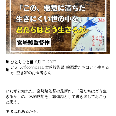
ひとりごと
8月 21, 2023
いえラボcompass
,
宮﨑駿監督
,
映画君たちはどう生きる
か
,
空き家のお医者さん
いわずと知れた、宮﨑駿監督の最新作、「君たちはどう生
きるか」の、私的感想を、忘備録として書き残しておこう
と思う。
ネタばれあるかも。