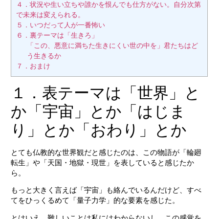
４．状況や生い立ちや誰かを恨んでも仕方がない。自分次第
で未来は変えられる。
５．いつだって人が一番怖い
６．裏テーマは「生きろ」
「この、悪意に満ちた生きにくい世の中を」君たちはど
う生きるか
７．おまけ
１．表テーマは「世界」と
か「宇宙」とか「はじま
り」とか「おわり」とか
とても仏教的な世界観だと感じたのは、この物語が「輪廻
転生」や「天国・地獄・現世」を表していると感じたか
ら。
もっと大きく言えば「宇宙」も絡んでいるんだけど、すべ
てをひっくるめて「量子力学」的な要素を感じた。
とはいえ、難しいことは私にはわからないし、この感覚を