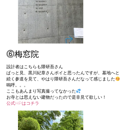
⓺梅窓院
設計者はこちらも
隈研吾
さん
ぱっと見、黒川紀章さんポイと思ったんですが、墓地へと
続く参道を見て、やはり隈研吾さんだなって感じました
嗚呼。。。
ここもあんまり写真撮ってなかった
お寺とは思えない建物だったので是非見て欲しい！
公式HPはコチラ