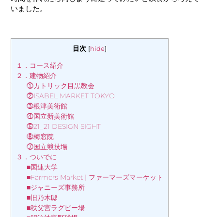
いました。
目次
[
hide
]
１．コース紹介
２．建物紹介
⓵カトリック目黒教会
⓶ISABEL MARKET TOKYO
⓷根津美術館
⓸国立新美術館
⓹21_21 DESIGN SIGHT
⓺梅窓院
⓻国立競技場
３．ついでに
■国連大学
■Farmers Market | ファーマーズマーケット
■ジャニーズ事務所
■旧乃木邸
■秩父宮ラグビー場