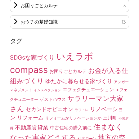
お困りごとカルテ
3
おウチの基礎知識
13
タグ
いえラボ
SDGsな家づくり
compass
お金が入る仕
お困りごとカルテ
組みづくり
ゆたかに暮らせる家づくり
アンガー
エフェクチュエ―ション
エフェ
マネジメント
インスペクション
サラリーマン大家
ゲストハウス
クチュエーター
さん
セカンドオピニオン
リノベーショ
ラフトレ
ン
リフォーム
三川町
リフォームかリノベーションか
不労所
住まなく
不動産賃貸業
中古住宅の購入前に
得
なった実家どうする
地方の空
住宅ローン