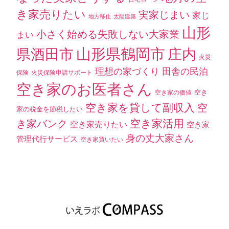
き家売りたい
実家じまい
家じ
地方移住
太陽建築
山形
小さく始める失敗しない大家業
まい
山形県鶴岡市
県酒田市
庄内
火災
理想の家づくり
田舎の民泊
保険
火災保険申請サポート
空き家のお医者さん
空き
空き家の価値
空き家を貸して副収入
空
家の税金を節税したい
空き家活用
き家バンク
空き家売りたい
空き家
身の丈大家さん
管理代行サービス
空き家買いたい