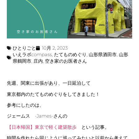
ひとりごと
10月 2, 2023
いえラボcompass
,
たてものめぐり
,
山形県酒田市
,
山形
県鶴岡市
,
庄内
,
空き家のお医者さん
先週、関東に出張があり、一日延泊して
東京都内のたてものめぐりをしてきました！
参考にしたのは、
ジェームス -James-さんの
【日本帰国】東京で軽く建築散歩
という記事。
時間を作れたら同じように巡ってみたいと以前から考えて