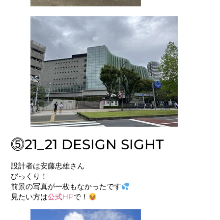
⓹21_21 DESIGN SIGHT
設計者は
安藤忠雄
さん
びっくり！
前景の写真が一枚もなかったです
見たい方は
公式HP
で！