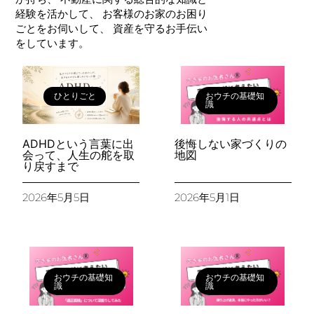
経験を活かして、 お客様のお家のお困り
ごとをお伺いして、 資産を守るお手伝い
をしています。
ひとりごと
おウチの基礎知
識
ADHDという言葉に出
後悔しない家づくりの
会って、人生の舵を取
地図
り戻すまで
2026年5月5日
2026年5月1日
おウチの基礎知
おウチの基礎知
識
識