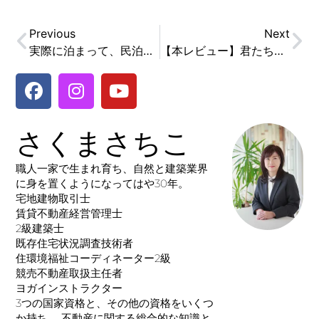
Previous
Next
実際に泊まって、民泊とゲストハウスの違いを体感した件。
【本レビュー】君たちはどう生きるか
さくまさちこ
職人一家で生まれ育ち、自然と建築業界
に身を置くようになってはや30年。
宅地建物取引士
賃貸不動産経営管理士
2級建築士
既存住宅状況調査技術者
住環境福祉コーディネーター2級
競売不動産取扱主任者
ヨガインストラクター
3つの国家資格と、その他の資格をいくつ
か持ち、 不動産に関する総合的な知識と