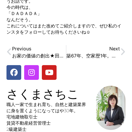
うお話です。
今の時代は、
「ＤＡＤＡＤＡ」
なんだそう。
これについてはまた改めてご紹介しますので、ぜひ私のイ
ンスタをフォローしてお待ちくださいね☺
Previous
Next
お家の価値の創出★田舎の実家じまいのステップ③
築67年、空家歴1年。貸家運用するための内部チェック
さくまさちこ
職人一家で生まれ育ち、自然と建築業界
に身を置くようになってはや30年。
宅地建物取引士
賃貸不動産経営管理士
2級建築士