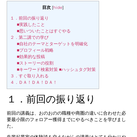
目次
[
hide
]
１．前回の振り返り
■実践したこと
■思いついたことはすぐやる
２．第二講での学び
■自社のテーマとターゲットを明確化
■プロフィール戦略
■効果的な投稿
■ストーリーの役割
■キーワード検索対策 ■ハッシュタグ対策
３．すぐ取り入れる
４．ＤＡ！ＤＡ！ＤＡ！
１．前回の振り返り
前回の講義は、おのおのの職種や商圏の違いに合わせた必
要最小限のフォロアー獲得までにやるべきことを学びまし
た。
先輩起業家の体験談を交えながらの講義はとても分かりや