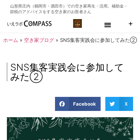
山形県庄内（鶴岡市・酒田市）での空き家再生・活用。補助金・
節税のアドバイスをする
空き家のお医者さん
ホーム
»
空き家ブログ
»
SNS集客実践会に参加してみた②
SNS集客実践会に参加して
みた②
Facebook
Ｘ