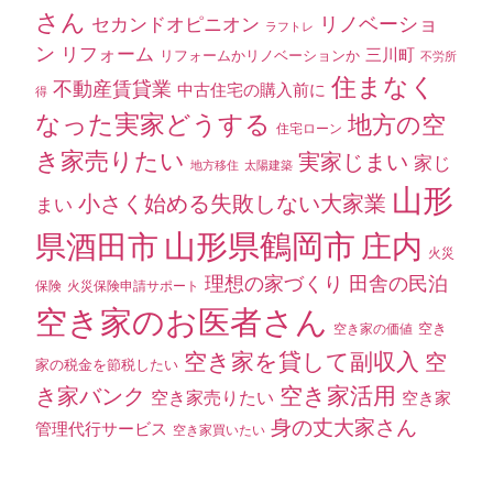
さん
セカンドオピニオン
リノベーショ
ラフトレ
ン
リフォーム
三川町
リフォームかリノベーションか
不労所
住まなく
不動産賃貸業
中古住宅の購入前に
得
なった実家どうする
地方の空
住宅ローン
き家売りたい
実家じまい
家じ
地方移住
太陽建築
山形
小さく始める失敗しない大家業
まい
山形県鶴岡市
県酒田市
庄内
火災
理想の家づくり
田舎の民泊
保険
火災保険申請サポート
空き家のお医者さん
空き
空き家の価値
空き家を貸して副収入
空
家の税金を節税したい
空き家活用
き家バンク
空き家売りたい
空き家
身の丈大家さん
管理代行サービス
空き家買いたい