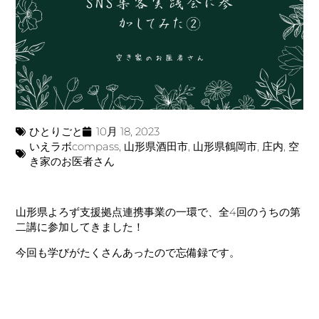
ひとりごと
10月 18, 2023
いえラボcompass
,
山形県酒田市
,
山形県鶴岡市
,
庄内
,
空
き家のお医者さん
山形県よろず支援拠点連携事業の一環で、全4回のうちの第
二講に参加してきました！
今回も学びがたくさんあったので忘備録です。