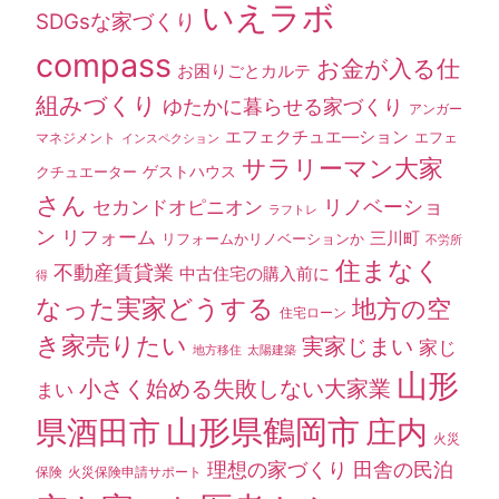
いえラボ
SDGsな家づくり
compass
お金が入る仕
お困りごとカルテ
組みづくり
ゆたかに暮らせる家づくり
アンガー
エフェクチュエ―ション
エフェ
マネジメント
インスペクション
サラリーマン大家
ゲストハウス
クチュエーター
さん
セカンドオピニオン
リノベーショ
ラフトレ
ン
リフォーム
三川町
リフォームかリノベーションか
不労所
住まなく
不動産賃貸業
中古住宅の購入前に
得
なった実家どうする
地方の空
住宅ローン
き家売りたい
実家じまい
家じ
地方移住
太陽建築
山形
小さく始める失敗しない大家業
まい
山形県鶴岡市
県酒田市
庄内
火災
理想の家づくり
田舎の民泊
保険
火災保険申請サポート