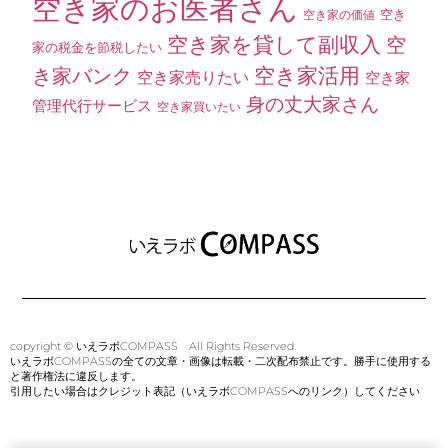
空き家のお医者さん
空き
空き家の価値
空き家を貸して副収入
空
家の税金を節税したい
空き家活用
き家バンク
空き家売りたい
空き家
身の丈大家さん
管理代行サービス
空き家買いたい
copyright © いえラボCOMPASS All Rights Reserved.
いえラボCOMPASSの全ての文章・画像は転載・二次配布禁止です。勝手に使用する
と著作権法に違反します。
引用したい場合はクレジット表記（いえラボCOMPASSへのリンク）してください