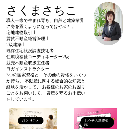
さくまさちこ
職人一家で生まれ育ち、自然と建築業界
に身を置くようになってはや30年。
宅地建物取引士
賃貸不動産経営管理士
2級建築士
既存住宅状況調査技術者
住環境福祉コーディネーター2級
競売不動産取扱主任者
ヨガインストラクター
3つの国家資格と、その他の資格をいくつ
か持ち、 不動産に関する総合的な知識と
経験を活かして、 お客様のお家のお困り
ごとをお伺いして、 資産を守るお手伝い
をしています。
ひとりごと
おウチの基礎知
識