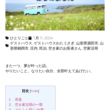
ひとりごと
7月 11, 2024
ゲストハウス
,
ゲストハウスわたうさぎ
,
山形県酒田市
,
山
形県鶴岡市
,
庄内
,
民泊
,
空き家のお医者さん
,
空家活用
また一つ、夢が叶った話。
やりたいこと、なりたい自分、全部叶えてあげたい。
目次
[
hide
]
１．邪道
２．空き家活用の一環
３．どちらも同じ”仕事”