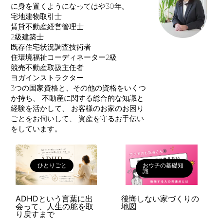
に身を置くようになってはや30年。
宅地建物取引士
賃貸不動産経営管理士
2級建築士
既存住宅状況調査技術者
住環境福祉コーディネーター2級
競売不動産取扱主任者
ヨガインストラクター
3つの国家資格と、その他の資格をいくつ
か持ち、 不動産に関する総合的な知識と
経験を活かして、 お客様のお家のお困り
ごとをお伺いして、 資産を守るお手伝い
をしています。
ひとりごと
おウチの基礎知
識
ADHDという言葉に出
後悔しない家づくりの
会って、人生の舵を取
地図
り戻すまで