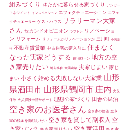
組みづくり
ゆたかに暮らせる家づくり
アンガー
エフェクチュエ―ション
エフェ
マネジメント
インスペクション
サラリーマン大家
ゲストハウス
クチュエーター
さん
セカンドオピニオン
リノベーショ
ラフトレ
ン
リフォーム
三川町
リフォームかリノベーションか
不労所
住まなく
不動産賃貸業
中古住宅の購入前に
得
なった実家どうする
地方の空
住宅ローン
き家売りたい
実家じまい
家じ
地方移住
太陽建築
山形
小さく始める失敗しない大家業
まい
山形県鶴岡市
県酒田市
庄内
火災
理想の家づくり
田舎の民泊
保険
火災保険申請サポート
空き家のお医者さん
空き
空き家の価値
空き家を貸して副収入
空
家の税金を節税したい
空き家活用
き家バンク
空き家売りたい
空き家