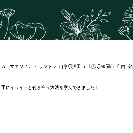
ンガーマネジメント
,
ラフトレ
,
山形県酒田市
,
山形県鶴岡市
,
庄内
,
空
上手にイライラと付き合う方法を学んできました！