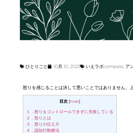
ひとりごと
10月 10, 2023
いえラボcompass
,
ア
怒りを感じることは決して悪いことではありません。
目次
[
hide
]
１．怒りをコントロールできずに失敗している
２．怒りとは
３．怒りの伝え方
４．認知行動療法