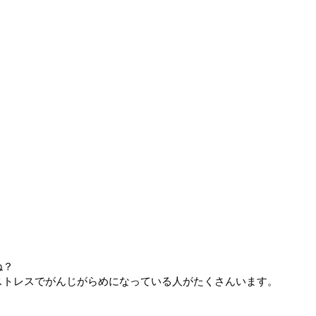
。
ね？
ストレスでがんじがらめになっている人がたくさんいます。